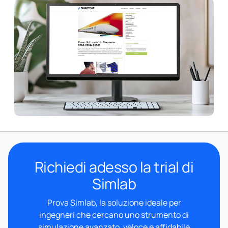
Richiedi adesso la trial di
Simlab
Prova Simlab, la soluzione ideale per
ingegneri che cercano uno strumento di
simulazione avanzato, veloce e affidabile